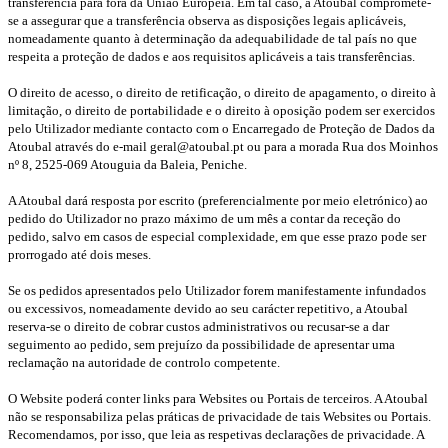
transferência para fora da União Europeia. Em tal caso, a Atoubal compromete-
se a assegurar que a transferência observa as disposições legais aplicáveis,
nomeadamente quanto à determinação da adequabilidade de tal país no que
respeita a proteção de dados e aos requisitos aplicáveis a tais transferências.
O direito de acesso, o direito de retificação, o direito de apagamento, o direito à
limitação, o direito de portabilidade e o direito à oposição podem ser exercidos
pelo Utilizador mediante contacto com o Encarregado de Proteção de Dados da
Atoubal através do e-mail geral@atoubal.pt ou para a morada Rua dos Moinhos
nº 8, 2525-069 Atouguia da Baleia, Peniche.
A Atoubal dará resposta por escrito (preferencialmente por meio eletrónico) ao
pedido do Utilizador no prazo máximo de um mês a contar da receção do
pedido, salvo em casos de especial complexidade, em que esse prazo pode ser
prorrogado até dois meses.
Se os pedidos apresentados pelo Utilizador forem manifestamente infundados
ou excessivos, nomeadamente devido ao seu carácter repetitivo, a Atoubal
reserva-se o direito de cobrar custos administrativos ou recusar-se a dar
seguimento ao pedido, sem prejuízo da possibilidade de apresentar uma
reclamação na autoridade de controlo competente.
O Website poderá conter links para Websites ou Portais de terceiros. A Atoubal
não se responsabiliza pelas práticas de privacidade de tais Websites ou Portais.
Recomendamos, por isso, que leia as respetivas declarações de privacidade. A