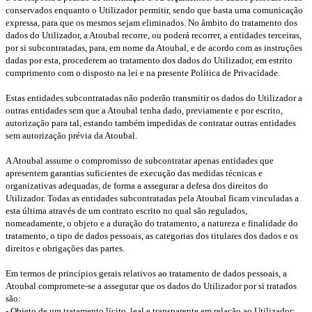
conservados enquanto o Utilizador permitir, sendo que basta uma comunicação
expressa, para que os mesmos sejam eliminados. No âmbito do tratamento dos
dados do Utilizador, a Atoubal recorre, ou poderá recorrer, a entidades terceiras,
por si subcontratadas, para, em nome da Atoubal, e de acordo com as instruções
dadas por esta, procederem ao tratamento dos dados do Utilizador, em estrito
cumprimento com o disposto na lei e na presente Política de Privacidade.
Estas entidades subcontratadas não poderão transmitir os dados do Utilizador a
outras entidades sem que a Atoubal tenha dado, previamente e por escrito,
autorização para tal, estando também impedidas de contratar outras entidades
sem autorização prévia da Atoubal.
A Atoubal assume o compromisso de subcontratar apenas entidades que
apresentem garantias suficientes de execução das medidas técnicas e
organizativas adequadas, de forma a assegurar a defesa dos direitos do
Utilizador. Todas as entidades subcontratadas pela Atoubal ficam vinculadas a
esta última através de um contrato escrito no qual são regulados,
nomeadamente, o objeto e a duração do tratamento, a natureza e finalidade do
tratamento, o tipo de dados pessoais, as categorias dos titulares dos dados e os
direitos e obrigações das partes.
Em termos de princípios gerais relativos ao tratamento de dados pessoais, a
Atoubal compromete-se a assegurar que os dados do Utilizador por si tratados
são:
- Objeto de um tratamento lícito, leal e transparente em relação ao Utilizador;