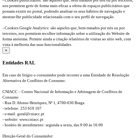
- Cookies publicitários: são aqueles que, bem tratados por nós ou por terceiros,
nos permitem gerir de forma mais eficaz a oferta de espaços publicitários que
possam existir no portal, podendo analisar os seus hábitos de navegação e
mostrar-lhe publicidade relacionada com o seu perfil de navegação.
- Cookies Google Analytics: são aqueles que, bem tratados por nós ou por
terceiros, nos permitem recolher informação sobre a utilização do Website de
forma anónima. Permite ainda a criação relatórios de visitas ao sítio web, com
vista à melhoria das suas funcionalidades.
×
Entidades RAL
Em caso de litígio o consumidor pode recorrer a uma Entidade de Resolução
Alternativa de Conflitos de Consumo:
CNIACC – Centro Nacional de Informação e Arbitragem de Conflitos de
Consumo
- Rua D. Afonso Henriques, Nº 1, 4700-030 Braga
- telefone: 253 619 107
- e-mail: geral@cniacc.pt
- website: www.cniacc.pt
- horário de atendimento: segunda a sexta, das 9:00 às 16:00
Direção-Geral do Consumidor: