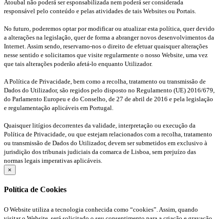
Atoubal não poderá ser esponsabilizada nem poderá ser considerada
responsável pelo conteúdo e pelas atividades de tais Websites ou Portais.
No futuro, poderemos optar por modificar ou atualizar esta política, quer devido
a alterações na legislação, quer de forma a abranger novos desenvolvimentos da
Internet. Assim sendo, reservamo-nos o direito de efetuar quaisquer alterações
nesse sentido e solicitamos que visite regularmente o nosso Website, uma vez
que tais alterações poderão afetá-lo enquanto Utilizador.
A Política de Privacidade, bem como a recolha, tratamento ou transmissão de
Dados do Utilizador, são regidos pelo disposto no Regulamento (UE) 2016/679,
do Parlamento Europeu e do Conselho, de 27 de abril de 2016 e pela legislação
e regulamentação aplicáveis em Portugal.
Quaisquer litígios decorrentes da validade, interpretação ou execução da
Política de Privacidade, ou que estejam relacionados com a recolha, tratamento
ou transmissão de Dados do Utilizador, devem ser submetidos em exclusivo à
jurisdição dos tribunais judiciais da comarca de Lisboa, sem prejuízo das
normas legais imperativas aplicáveis.
×
Política de Cookies
O Website utiliza a tecnologia conhecida como “cookies”. Assim, quando
visitar o Website, será solicitado o seu consentimento para a criação e gravação