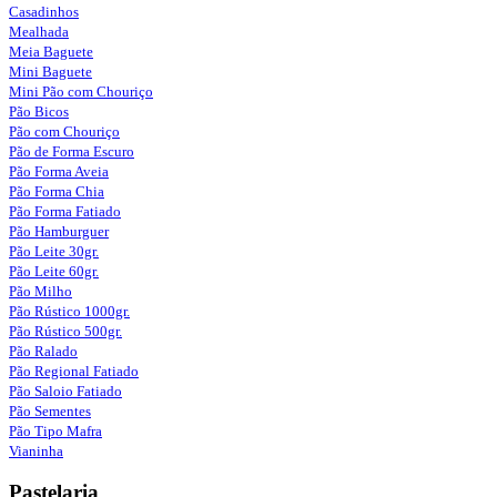
Casadinhos
Mealhada
Meia Baguete
Mini Baguete
Mini Pão com Chouriço
Pão Bicos
Pão com Chouriço
Pão de Forma Escuro
Pão Forma Aveia
Pão Forma Chia
Pão Forma Fatiado
Pão Hamburguer
Pão Leite 30gr.
Pão Leite 60gr.
Pão Milho
Pão Rústico 1000gr.
Pão Rústico 500gr.
Pão Ralado
Pão Regional Fatiado
Pão Saloio Fatiado
Pão Sementes
Pão Tipo Mafra
Vianinha
Pastelaria