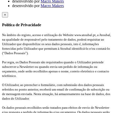
desenvolvido por
Macro Makers
desenvolvido por
Macro Makers
×
Política de Privacidade
No âmbito do registo, acesso e utilização do Website www.atoubal.pt, a Atoubal,
na qualidade de responsável pelo tratamento de dados, poderá requisitar ao
Utilizador que disponibilize os seus dados pessoais, isto é, informações
fornecidas pelo Utilizador que permitam à Atoubal identificá-lo e/ou contatá-lo
(“Dados Pessoais”).
Por regra, os Dados Pessoais são requisitados quando o Utilizador pretende
subscrever a Newsletter ou quando envia um pedido de informação ou
orçamento, onde serão recolhidos apenas o nome, correio eletrónico e contacto
telefónico.
O Utilizador, ao preencher o formulário, com submissão dos dados pessoais
referidos no ponto anterior, receberá um email de confirmação de subscrição ou
de mensagem enviada. Nesta situação, há armazenamento na base de dados, dos
dados do Utilizador.
Os dados pessoais recolhidos serão tratados para efeitos de envio de Newsletter
e/ou resposta a pedido de informação e/ou orçamentos. Os dados pessoais serão